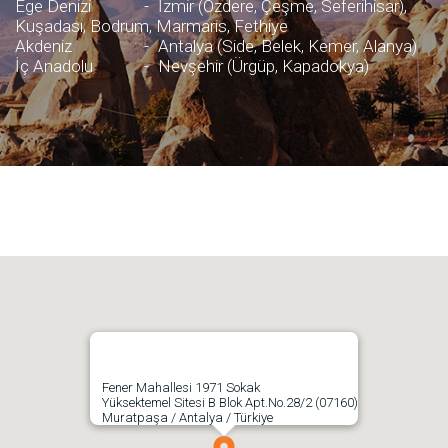
Ege Denizi
-
İzmir (Özdere, Çeşme, Seferihisar),
Kuşadası, Bodrum, Marmaris, Fethiye
Akdeniz
-
Antalya (Side, Belek, Kemer, Alanya)
İç Anadolu
-
Nevşehir (Ürgüp, Kapadokya)
Fener Mahallesi 1971 Sokak
Yüksektemel Sitesi B Blok Apt.No.28/2 (07160)
Muratpaşa / Antalya / Türkiye