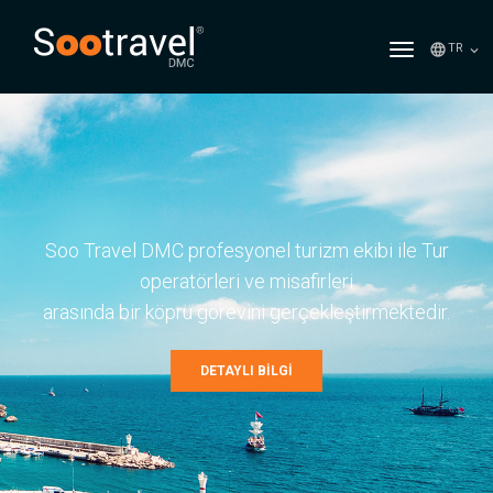
TR
Soo Travel DMC profesyonel turizm ekibi ile Tur
operatörleri ve misafirleri
arasında bir köprü görevini gerçekleştirmektedir.
DETAYLI BİLGİ