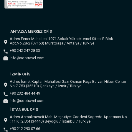
ANTALYA MERKEZ OFİS
Adres Fener Mahallesi 1971 Sokak Yüksektemel Sitesi B Blok
Apt.No.28/2 (07160) Muratpaşa / Antalya / Türkiye
+90 242 247 28 33
info@sootravel.com
İZMİR OFİS
Adres İsmet Kaptan Mahallesi Gazi Osman Paşa Bulvarı Hilton Center
No:7 Z53 (35210) Çankaya / İzmir / Türkiye
+90 232 484 44 49
info@sootravel.com
İSTANBUL OFİS
Adres Asmalımescit Mah. Meşrutiyet Caddesi Sagredo Apartmanı No
: 11 K : 2 D:4 (34440) Beyoğlu / İstanbul / Türkiye
+90 212 293 07 66